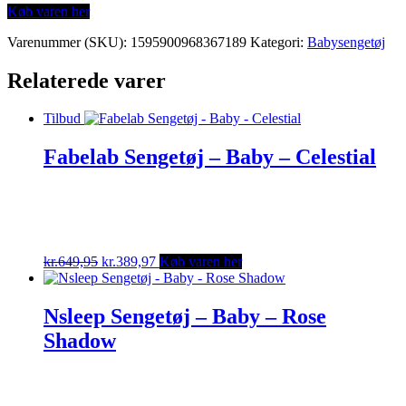
Køb varen her
Varenummer (SKU):
1595900968367189
Kategori:
Babysengetøj
Relaterede varer
Tilbud
Fabelab Sengetøj – Baby – Celestial
Original
Current
kr.
649,95
kr.
389,97
Køb varen her
price
price
was:
is:
kr.649,95.
kr.389,97.
Nsleep Sengetøj – Baby – Rose
Shadow