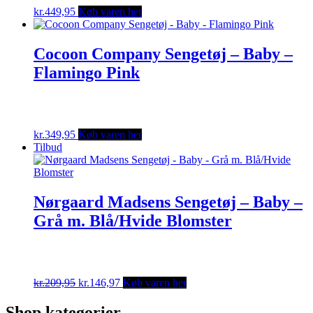
kr.
449,95
Køb varen her
Cocoon Company Sengetøj – Baby –
Flamingo Pink
kr.
349,95
Køb varen her
Tilbud
Nørgaard Madsens Sengetøj – Baby –
Grå m. Blå/Hvide Blomster
Original
Current
kr.
209,95
kr.
146,97
Køb varen her
price
price
was:
is:
Shop kategorier