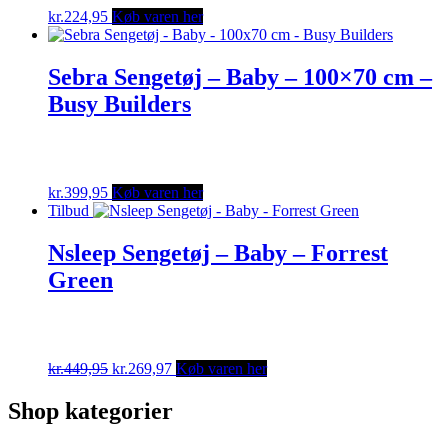
kr.
224,95
Køb varen her
Sebra Sengetøj – Baby – 100×70 cm –
Busy Builders
kr.
399,95
Køb varen her
Tilbud
Nsleep Sengetøj – Baby – Forrest
Green
Original
Current
kr.
449,95
kr.
269,97
Køb varen her
price
price
was:
is:
Shop kategorier
kr.449,95.
kr.269,97.