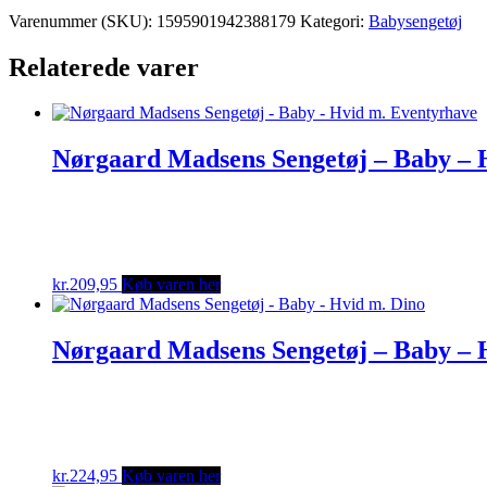
Varenummer (SKU):
1595901942388179
Kategori:
Babysengetøj
Relaterede varer
Nørgaard Madsens Sengetøj – Baby – 
kr.
209,95
Køb varen her
Nørgaard Madsens Sengetøj – Baby – 
kr.
224,95
Køb varen her