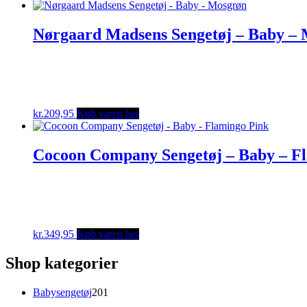
Nørgaard Madsens Sengetøj – Baby –
kr.
209,95
Køb varen her
Cocoon Company Sengetøj – Baby – F
kr.
349,95
Køb varen her
Shop kategorier
201
Babysengetøj
201
varer