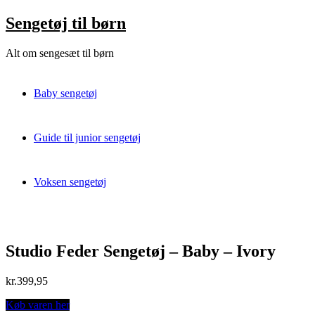
Skip
Sengetøj til børn
to
content
Alt om sengesæt til børn
Baby sengetøj
Guide til junior sengetøj
Voksen sengetøj
Studio Feder Sengetøj – Baby – Ivory
kr.
399,95
Køb varen her