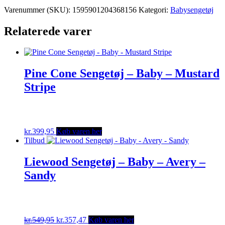
Varenummer (SKU):
1595901204368156
Kategori:
Babysengetøj
Relaterede varer
Pine Cone Sengetøj – Baby – Mustard
Stripe
kr.
399,95
Køb varen her
Tilbud
Liewood Sengetøj – Baby – Avery –
Sandy
Original
Current
kr.
549,95
kr.
357,47
Køb varen her