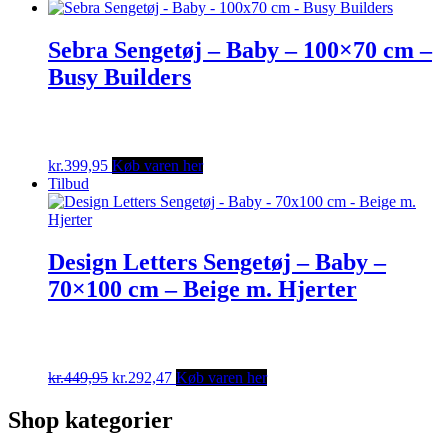
price
price
was:
is:
kr.549,95.
kr.357,47.
Sebra Sengetøj – Baby – 100×70 cm –
Busy Builders
kr.
399,95
Køb varen her
Tilbud
Design Letters Sengetøj – Baby –
70×100 cm – Beige m. Hjerter
Original
Current
kr.
449,95
kr.
292,47
Køb varen her
price
price
was:
is:
Shop kategorier
kr.449,95.
kr.292,47.