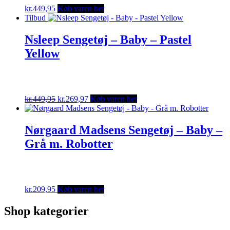
kr.
449,95
Køb varen her
Tilbud
Nsleep Sengetøj – Baby – Pastel
Yellow
Original
Current
kr.
449,95
kr.
269,97
Køb varen her
price
price
was:
is:
kr.449,95.
kr.269,97.
Nørgaard Madsens Sengetøj – Baby –
Grå m. Robotter
kr.
209,95
Køb varen her
Shop kategorier