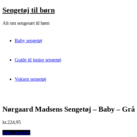
Skip
Sengetøj til børn
to
content
Alt om sengesæt til børn
Baby sengetøj
Guide til junior sengetøj
Voksen sengetøj
Nørgaard Madsens Sengetøj – Baby – Grå
kr.
224,95
Køb varen her