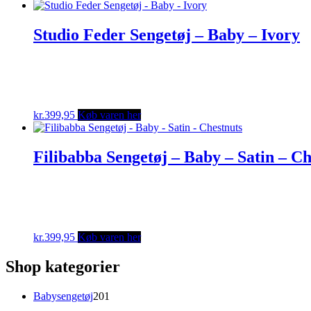
Studio Feder Sengetøj – Baby – Ivory
kr.
399,95
Køb varen her
Filibabba Sengetøj – Baby – Satin – Ch
kr.
399,95
Køb varen her
Shop kategorier
201
Babysengetøj
201
varer