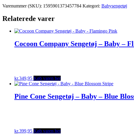
Varenummer (SKU):
1595901373457784
Kategori:
Babysengetøj
Relaterede varer
Cocoon Company Sengetøj – Baby – F
kr.
349,95
Køb varen her
Pine Cone Sengetøj – Baby – Blue Blos
kr.
399,95
Køb varen her