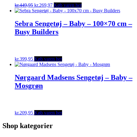
Original
Current
kr.
449,95
kr.
269,97
Køb varen her
price
price
was:
is:
kr.449,95.
kr.269,97.
Sebra Sengetøj – Baby – 100×70 cm –
Busy Builders
kr.
399,95
Køb varen her
Nørgaard Madsens Sengetøj – Baby –
Mosgrøn
kr.
209,95
Køb varen her
Shop kategorier