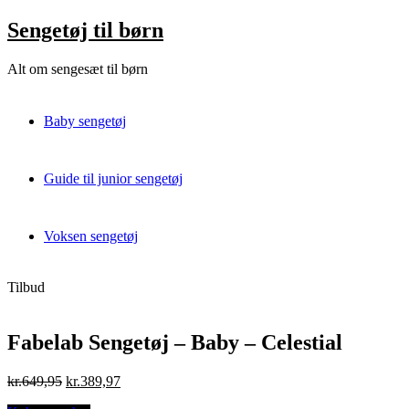
Skip
Sengetøj til børn
to
content
Alt om sengesæt til børn
Baby sengetøj
Guide til junior sengetøj
Voksen sengetøj
Tilbud
Fabelab Sengetøj – Baby – Celestial
Original
Current
kr.
649,95
kr.
389,97
price
price