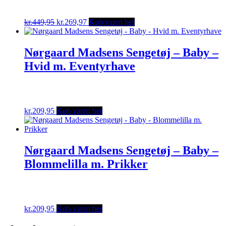
Original
Current
kr.
449,95
kr.
269,97
Køb varen her
price
price
was:
is:
kr.449,95.
kr.269,97.
Nørgaard Madsens Sengetøj – Baby –
Hvid m. Eventyrhave
kr.
209,95
Køb varen her
Nørgaard Madsens Sengetøj – Baby –
Blommelilla m. Prikker
kr.
209,95
Køb varen her