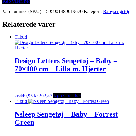
Køb varen her
was:
is:
kr.649,95.
kr.389,97.
Varenummer (SKU):
1595901389919670
Kategori:
Babysengetøj
Relaterede varer
Tilbud
Design Letters Sengetøj – Baby –
70×100 cm – Lilla m. Hjerter
Original
Current
kr.
449,95
kr.
292,47
Køb varen her
price
price
Tilbud
was:
is:
kr.449,95.
kr.292,47.
Nsleep Sengetøj – Baby – Forrest
Green