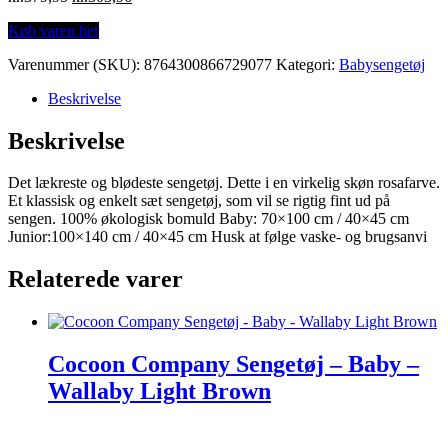
price
price
Køb varen her
was:
is:
kr.379,95.
kr.303,96.
Varenummer (SKU):
8764300866729077
Kategori:
Babysengetøj
Beskrivelse
Beskrivelse
Det lækreste og blødeste sengetøj. Dette i en virkelig skøn rosafarve.
Et klassisk og enkelt sæt sengetøj, som vil se rigtig fint ud på
sengen. 100% økologisk bomuld Baby: 70×100 cm / 40×45 cm
Junior:100×140 cm / 40×45 cm Husk at følge vaske- og brugsanvi
Relaterede varer
Cocoon Company Sengetøj – Baby –
Wallaby Light Brown