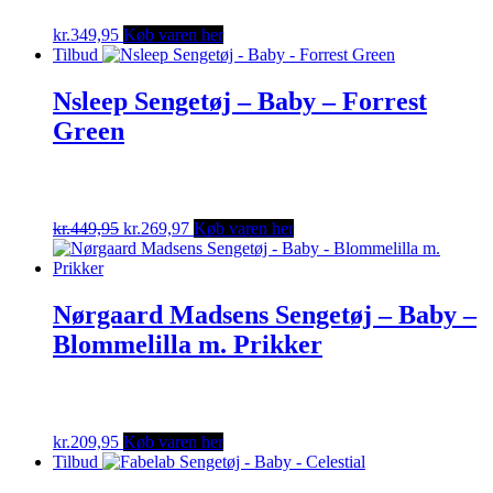
kr.
349,95
Køb varen her
Tilbud
Nsleep Sengetøj – Baby – Forrest
Green
Original
Current
kr.
449,95
kr.
269,97
Køb varen her
price
price
was:
is:
kr.449,95.
kr.269,97.
Nørgaard Madsens Sengetøj – Baby –
Blommelilla m. Prikker
kr.
209,95
Køb varen her
Tilbud