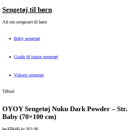
Skip
Sengetøj til børn
to
content
Alt om sengesæt til børn
Baby sengetøj
Guide til junior sengetøj
Voksen sengetøj
Tilbud
OYOY Sengetøj Nuku Dark Powder – Str.
Baby (70×100 cm)
Original
Current
kr.
379,95
kr.
303,96