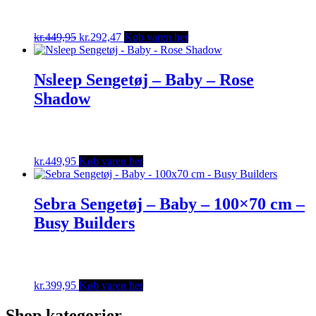
Original
Current
kr.
449,95
kr.
292,47
Køb varen her
price
price
was:
is:
kr.449,95.
kr.292,47.
Nsleep Sengetøj – Baby – Rose
Shadow
kr.
449,95
Køb varen her
Sebra Sengetøj – Baby – 100×70 cm –
Busy Builders
kr.
399,95
Køb varen her
Shop kategorier