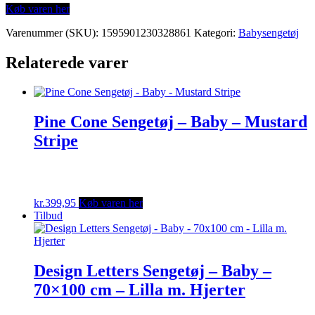
Køb varen her
Varenummer (SKU):
1595901230328861
Kategori:
Babysengetøj
Relaterede varer
Pine Cone Sengetøj – Baby – Mustard
Stripe
kr.
399,95
Køb varen her
Tilbud
Design Letters Sengetøj – Baby –
70×100 cm – Lilla m. Hjerter