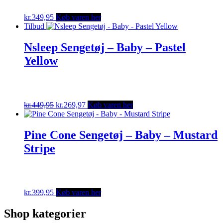
kr.
349,95
Køb varen her
Tilbud
Nsleep Sengetøj – Baby – Pastel
Yellow
Original
Current
kr.
449,95
kr.
269,97
Køb varen her
price
price
was:
is:
kr.449,95.
kr.269,97.
Pine Cone Sengetøj – Baby – Mustard
Stripe
kr.
399,95
Køb varen her
Shop kategorier