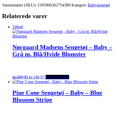
Varenummer (SKU):
1595900362754389
Kategori:
Babysengetøj
Relaterede varer
Tilbud
Nørgaard Madsens Sengetøj – Baby –
Grå m. Blå/Hvide Blomster
Original
Current
kr.
209,95
kr.
146,97
Køb varen her
price
price
was:
is:
kr.209,95.
kr.146,97.
Pine Cone Sengetøj – Baby – Blue
Blossom Stripe