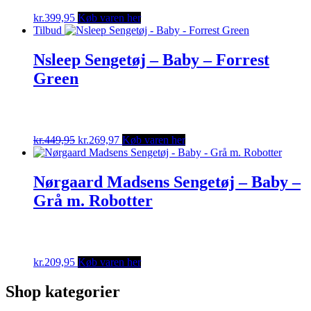
kr.
399,95
Køb varen her
Tilbud
Nsleep Sengetøj – Baby – Forrest
Green
Original
Current
kr.
449,95
kr.
269,97
Køb varen her
price
price
was:
is:
kr.449,95.
kr.269,97.
Nørgaard Madsens Sengetøj – Baby –
Grå m. Robotter
kr.
209,95
Køb varen her
Shop kategorier