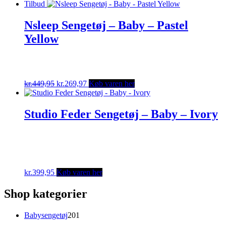
Tilbud
Nsleep Sengetøj – Baby – Pastel
Yellow
Original
Current
kr.
449,95
kr.
269,97
Køb varen her
price
price
was:
is:
kr.449,95.
kr.269,97.
Studio Feder Sengetøj – Baby – Ivory
kr.
399,95
Køb varen her
Shop kategorier
201
Babysengetøj
201
varer