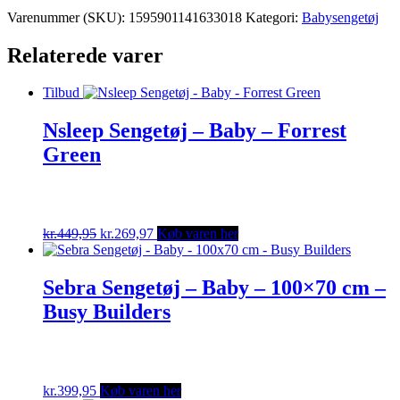
Varenummer (SKU):
1595901141633018
Kategori:
Babysengetøj
Relaterede varer
Tilbud
Nsleep Sengetøj – Baby – Forrest
Green
Original
Current
kr.
449,95
kr.
269,97
Køb varen her
price
price
was:
is:
kr.449,95.
kr.269,97.
Sebra Sengetøj – Baby – 100×70 cm –
Busy Builders
kr.
399,95
Køb varen her