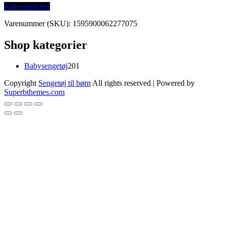
Køb varen her
Varenummer (SKU):
1595900062277075
Shop kategorier
201
Babysengetøj
201
varer
Copyright
Sengetøj til børn
All rights reserved
| Powered by
Superbthemes.com