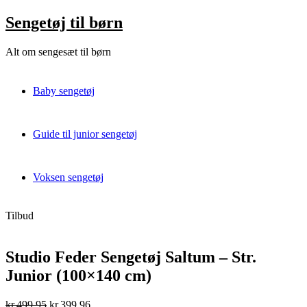
Skip
Sengetøj til børn
to
content
Alt om sengesæt til børn
Baby sengetøj
Guide til junior sengetøj
Voksen sengetøj
Tilbud
Studio Feder Sengetøj Saltum – Str.
Junior (100×140 cm)
Original
Current
kr.
499,95
kr.
399,96