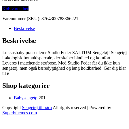
price
price
Køb varen her
was:
is:
kr.499,95.
kr.399,96.
Varenummer (SKU):
8764300788366221
Beskrivelse
Beskrivelse
Luksusbaby præsenterer Studio Feder SALTUM Sengetøj! Sengetøj
i økologisk bomuldspercale, der skaber blødhed og komfort.
Leveres i matchende stofpose. Med Studio Feder får du ikke kun
sengetøj, men også bæredygtighed og lang holdbarhed. Gør dig klar
til e
Shop kategorier
201
Babysengetøj
201
varer
Copyright
Sengetøj til børn
All rights reserved
| Powered by
Superbthemes.com