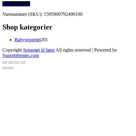
Køb varen her
Varenummer (SKU):
1595900792490100
Shop kategorier
201
Babysengetøj
201
varer
Copyright
Sengetøj til børn
All rights reserved
| Powered by
Superbthemes.com