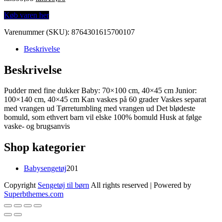
price
price
Køb varen her
was:
is:
kr.399,95.
kr.319,96.
Varenummer (SKU):
8764301615700107
Beskrivelse
Beskrivelse
Pudder med fine dukker Baby: 70×100 cm, 40×45 cm Junior:
100×140 cm, 40×45 cm Kan vaskes på 60 grader Vaskes separat
med vrangen ud Tørretumbling med vrangen ud Det blødeste
bomuld, som ethvert barn vil elske 100% bomuld Husk at følge
vaske- og brugsanvis
Shop kategorier
201
Babysengetøj
201
varer
Copyright
Sengetøj til børn
All rights reserved
| Powered by
Superbthemes.com