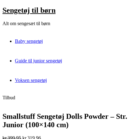
Skip
Sengetøj til børn
to
content
Alt om sengesæt til børn
Baby sengetøj
Guide til junior sengetøj
Voksen sengetøj
Tilbud
Smallstuff Sengetøj Dolls Powder – Str.
Junior (100×140 cm)
Original
Current
kr.
399,95
kr.
319,96