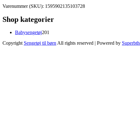
Varenummer (SKU):
1595902135103728
Shop kategorier
201
Babysengetøj
201
varer
Copyright
Sengetøj til børn
All rights reserved
| Powered by
Superbt