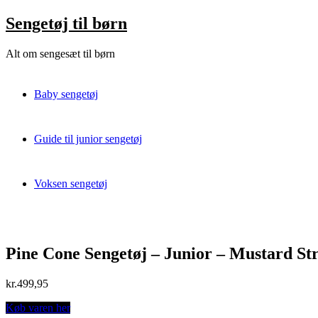
Skip
Sengetøj til børn
to
content
Alt om sengesæt til børn
Baby sengetøj
Guide til junior sengetøj
Voksen sengetøj
Pine Cone Sengetøj – Junior – Mustard St
kr.
499,95
Køb varen her