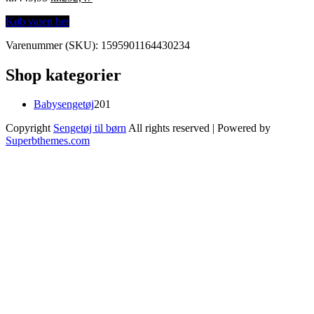
price
price
Køb varen her
was:
is:
kr.449,95.
kr.292,47.
Varenummer (SKU):
1595901164430234
Shop kategorier
201
Babysengetøj
201
varer
Copyright
Sengetøj til børn
All rights reserved
| Powered by
Superbthemes.com