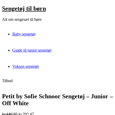
Skip
Sengetøj til børn
to
content
Alt om sengesæt til børn
Baby sengetøj
Guide til junior sengetøj
Voksen sengetøj
Tilbud
Petit by Sofie Schnoor Sengetøj – Junior –
Off White
Original
Current
kr.
449,95
kr.
292,47