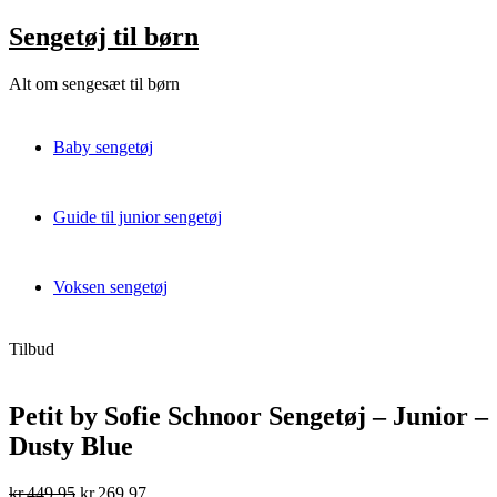
Skip
Sengetøj til børn
to
content
Alt om sengesæt til børn
Baby sengetøj
Guide til junior sengetøj
Voksen sengetøj
Tilbud
Petit by Sofie Schnoor Sengetøj – Junior –
Dusty Blue
Original
Current
kr.
449,95
kr.
269,97