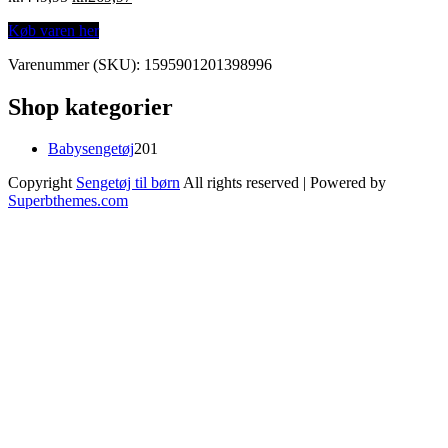
price
price
Køb varen her
was:
is:
kr.449,95.
kr.269,97.
Varenummer (SKU):
1595901201398996
Shop kategorier
201
Babysengetøj
201
varer
Copyright
Sengetøj til børn
All rights reserved
| Powered by
Superbthemes.com