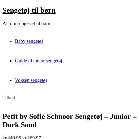
Skip
Sengetøj til børn
to
content
Alt om sengesæt til børn
Baby sengetøj
Guide til junior sengetøj
Voksen sengetøj
Tilbud
Petit by Sofie Schnoor Sengetøj – Junior –
Dark Sand
Original
Current
kr.
449,95
kr.
269,97