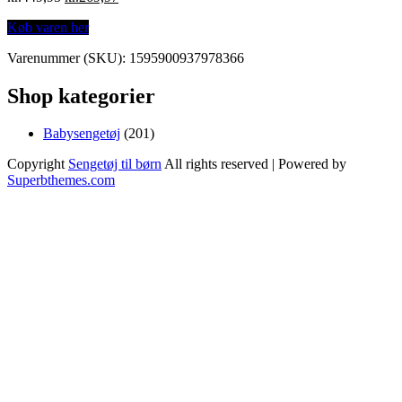
price
price
Køb varen her
was:
is:
kr.449,95.
kr.269,97.
Varenummer (SKU):
1595900937978366
Shop kategorier
201
Babysengetøj
201
varer
Copyright
Sengetøj til børn
All rights reserved
| Powered by
Superbthemes.com