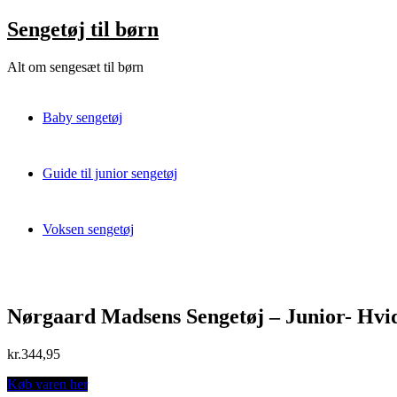
Skip
Sengetøj til børn
to
content
Alt om sengesæt til børn
Baby sengetøj
Guide til junior sengetøj
Voksen sengetøj
Nørgaard Madsens Sengetøj – Junior- Hvid
kr.
344,95
Køb varen her