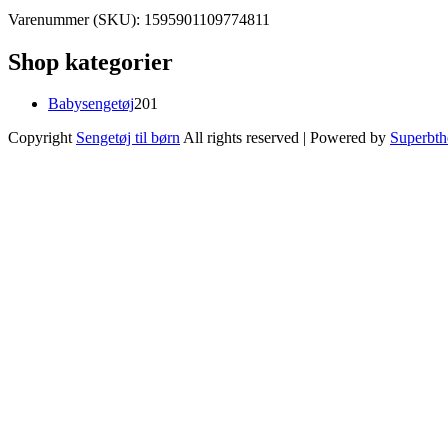
Varenummer (SKU):
1595901109774811
Shop kategorier
201
Babysengetøj
201
varer
Copyright
Sengetøj til børn
All rights reserved
| Powered by
Superbt