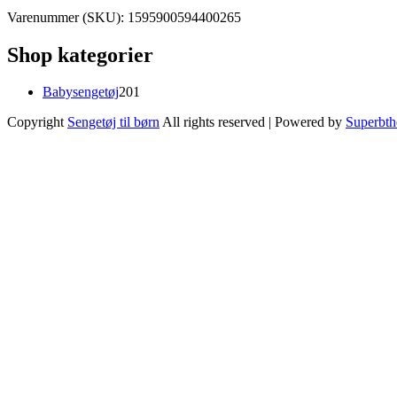
Varenummer (SKU):
1595900594400265
Shop kategorier
201
Babysengetøj
201
varer
Copyright
Sengetøj til børn
All rights reserved
| Powered by
Superbt