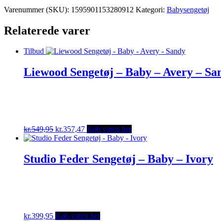
Varenummer (SKU):
1595901153280912
Kategori:
Babysengetøj
Relaterede varer
Tilbud
Liewood Sengetøj – Baby – Avery – Sa
Original
Current
kr.
549,95
kr.
357,47
Køb varen her
price
price
was:
is:
kr.549,95.
kr.357,47.
Studio Feder Sengetøj – Baby – Ivory
kr.
399,95
Køb varen her