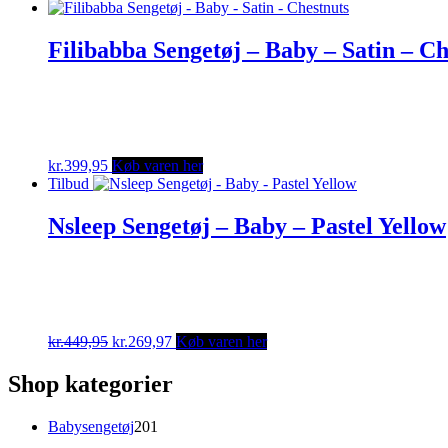
Filibabba Sengetøj – Baby – Satin – Ch
kr.
399,95
Køb varen her
Tilbud
Nsleep Sengetøj – Baby – Pastel Yellow
Original
Current
kr.
449,95
kr.
269,97
Køb varen her
price
price
was:
is:
Shop kategorier
kr.449,95.
kr.269,97.
201
Babysengetøj
201
varer