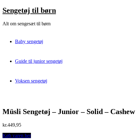
Skip
Sengetøj til børn
to
content
Alt om sengesæt til børn
Baby sengetøj
Guide til junior sengetøj
Voksen sengetøj
Müsli Sengetøj – Junior – Solid – Cashew
kr.
449,95
Køb varen her