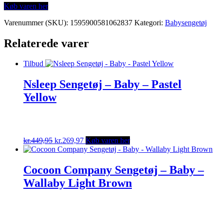
Køb varen her
Varenummer (SKU):
1595900581062837
Kategori:
Babysengetøj
Relaterede varer
Tilbud
Nsleep Sengetøj – Baby – Pastel
Yellow
Original
Current
kr.
449,95
kr.
269,97
Køb varen her
price
price
was:
is:
kr.449,95.
kr.269,97.
Cocoon Company Sengetøj – Baby –
Wallaby Light Brown