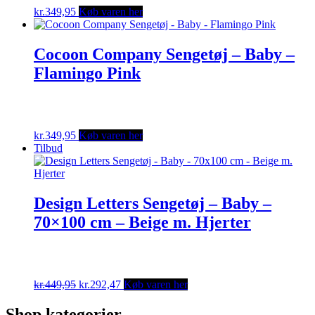
kr.
349,95
Køb varen her
Cocoon Company Sengetøj – Baby –
Flamingo Pink
kr.
349,95
Køb varen her
Tilbud
Design Letters Sengetøj – Baby –
70×100 cm – Beige m. Hjerter
Original
Current
kr.
449,95
kr.
292,47
Køb varen her
price
price
was:
is:
Shop kategorier