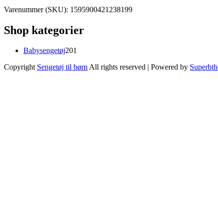
Varenummer (SKU):
1595900421238199
Shop kategorier
201
Babysengetøj
201
varer
Copyright
Sengetøj til børn
All rights reserved
| Powered by
Superbt