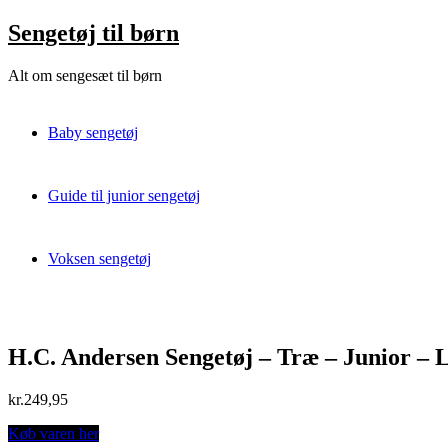
Skip
Sengetøj til børn
to
content
Alt om sengesæt til børn
Baby sengetøj
Guide til junior sengetøj
Voksen sengetøj
H.C. Andersen Sengetøj – Træ – Junior – L
kr.
249,95
Køb varen her