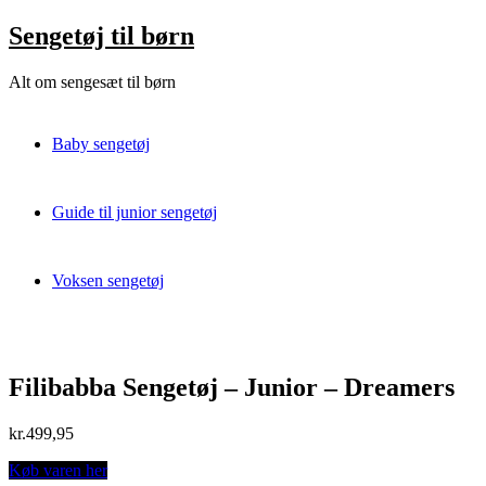
Skip
Sengetøj til børn
to
content
Alt om sengesæt til børn
Baby sengetøj
Guide til junior sengetøj
Voksen sengetøj
Filibabba Sengetøj – Junior – Dreamers
kr.
499,95
Køb varen her