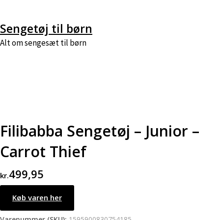
Skip
Sengetøj til børn
to
Alt om sengesæt til børn
content
Filibabba Sengetøj – Junior –
Carrot Thief
499,95
kr.
Køb varen her
Varenummer (SKU):
1595900830754185