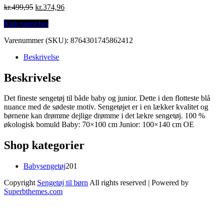
Original
Current
kr.
499,95
kr.
374,96
price
price
Køb varen her
was:
is:
kr.499,95.
kr.374,96.
Varenummer (SKU):
8764301745862412
Beskrivelse
Beskrivelse
Det fineste sengetøj til både baby og junior. Dette i den flotteste blå
nuance med de sødeste motiv. Sengetøjet er i en lækker kvalitet og
børnene kan drømme dejlige drømme i det lækre sengetøj. 100 %
økologisk bomuld Baby: 70×100 cm Junior: 100×140 cm OE
Shop kategorier
201
Babysengetøj
201
varer
Copyright
Sengetøj til børn
All rights reserved
| Powered by
Superbthemes.com