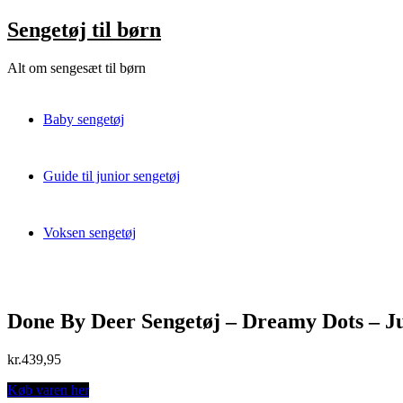
Skip
Sengetøj til børn
to
content
Alt om sengesæt til børn
Baby sengetøj
Guide til junior sengetøj
Voksen sengetøj
Done By Deer Sengetøj – Dreamy Dots – Ju
kr.
439,95
Køb varen her