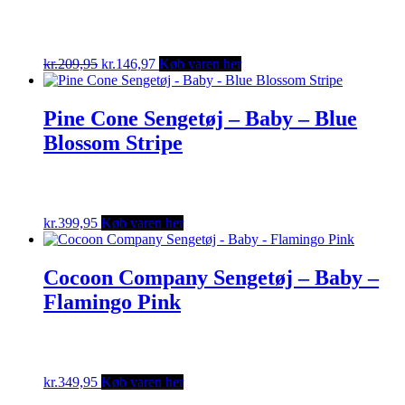
Original
Current
kr.
209,95
kr.
146,97
Køb varen her
price
price
was:
is:
kr.209,95.
kr.146,97.
Pine Cone Sengetøj – Baby – Blue
Blossom Stripe
kr.
399,95
Køb varen her
Cocoon Company Sengetøj – Baby –
Flamingo Pink
kr.
349,95
Køb varen her