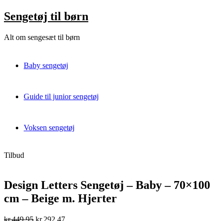
Skip
Sengetøj til børn
to
content
Alt om sengesæt til børn
Baby sengetøj
Guide til junior sengetøj
Voksen sengetøj
Tilbud
Design Letters Sengetøj – Baby – 70×100
cm – Beige m. Hjerter
Original
Current
kr.
449,95
kr.
292,47