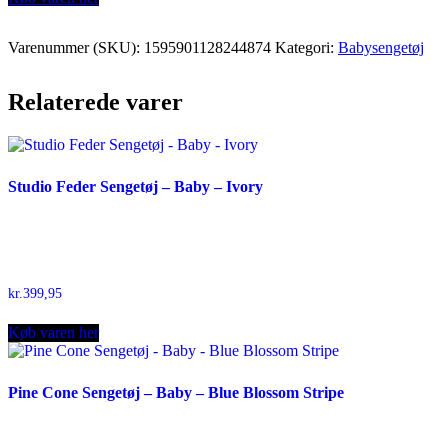
kr.549,95.
kr.357,47.
Varenummer (SKU):
1595901128244874
Kategori:
Babysengetøj
Relaterede varer
Studio Feder Sengetøj – Baby – Ivory
kr.
399,95
Køb varen her
Pine Cone Sengetøj – Baby – Blue Blossom Stripe