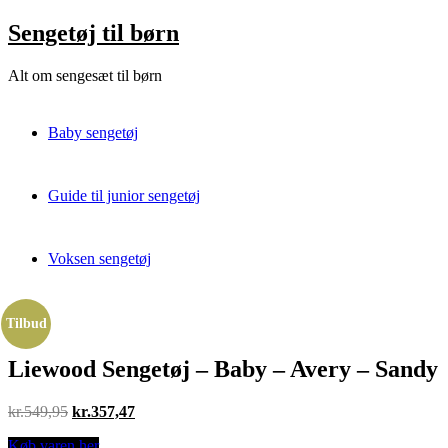
Skip
Sengetøj til børn
to
content
Alt om sengesæt til børn
Baby sengetøj
Guide til junior sengetøj
Voksen sengetøj
Tilbud
Liewood Sengetøj – Baby – Avery – Sandy
Original
Current
kr.
549,95
kr.
357,47
price
price
Køb varen her
was:
is: