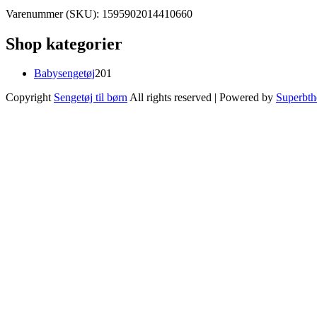
Varenummer (SKU):
1595902014410660
Shop kategorier
201
Babysengetøj
201
varer
Copyright
Sengetøj til børn
All rights reserved
| Powered by
Superbt