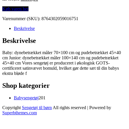
price
price
Køb varen her
was:
is:
kr.499,95.
kr.399,96.
Varenummer (SKU):
8764302059016751
Beskrivelse
Beskrivelse
Baby: dynebetrækket måler 70×100 cm og pudebetrækket 45×40
cm Junior: dynebetrækket måler 100×140 cm og pudebetrækket
45×40 cm Vores sengetøj er produceret i økologisk GOTS-
certificeret satinvævet bomuld, hvilket gør dette sæt til din babys
ekstra bløde f
Shop kategorier
201
Babysengetøj
201
varer
Copyright
Sengetøj til børn
All rights reserved
| Powered by
Superbthemes.com