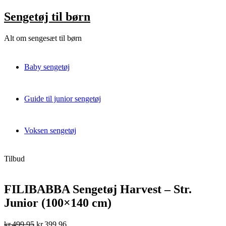
Skip
Sengetøj til børn
to
content
Alt om sengesæt til børn
Baby sengetøj
Guide til junior sengetøj
Voksen sengetøj
Tilbud
FILIBABBA Sengetøj Harvest – Str.
Junior (100×140 cm)
Original
Current
kr.
499,95
kr.
399,96