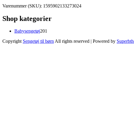
Varenummer (SKU):
1595902133273024
Shop kategorier
201
Babysengetøj
201
varer
Copyright
Sengetøj til børn
All rights reserved
| Powered by
Superbt