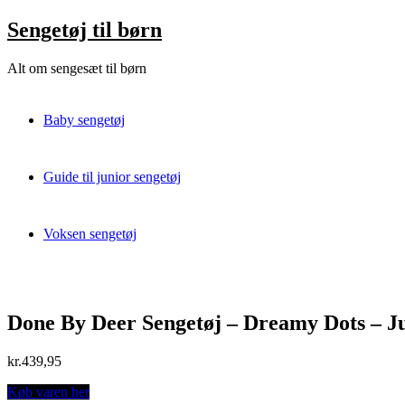
Skip
Sengetøj til børn
to
content
Alt om sengesæt til børn
Baby sengetøj
Guide til junior sengetøj
Voksen sengetøj
Done By Deer Sengetøj – Dreamy Dots – J
kr.
439,95
Køb varen her