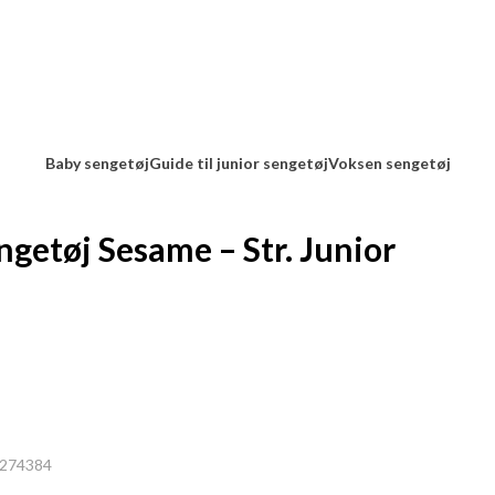
Baby sengetøj
Guide til junior sengetøj
Voksen sengetøj
ngetøj Sesame – Str. Junior
rent
e
99,96.
274384