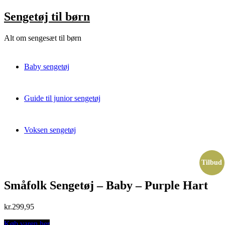
Skip
Sengetøj til børn
to
content
Alt om sengesæt til børn
Baby sengetøj
Guide til junior sengetøj
Voksen sengetøj
Tilbud
Småfolk Sengetøj – Baby – Purple Hart
kr.
299,95
Køb varen her