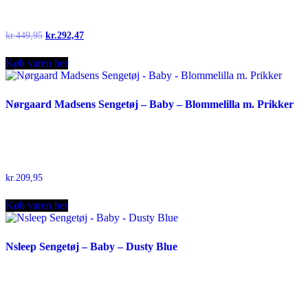
Original
Current
kr.
449,95
kr.
292,47
price
price
was:
is:
Køb varen her
kr.449,95.
kr.292,47.
Nørgaard Madsens Sengetøj – Baby – Blommelilla m. Prikker
kr.
209,95
Køb varen her
Nsleep Sengetøj – Baby – Dusty Blue