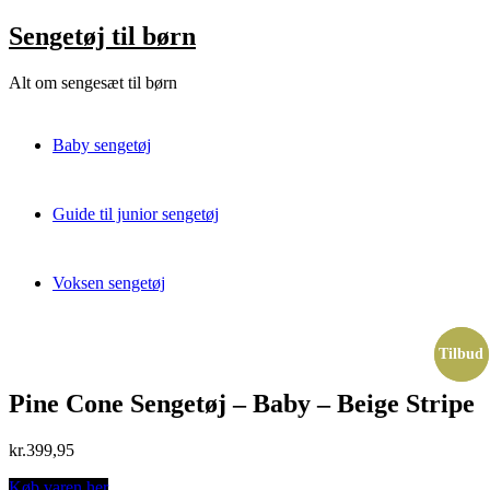
Skip
Sengetøj til børn
to
content
Alt om sengesæt til børn
Baby sengetøj
Guide til junior sengetøj
Voksen sengetøj
Tilbud
Tilbud
Pine Cone Sengetøj – Baby – Beige Stripe
kr.
399,95
Køb varen her