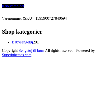
Køb varen her
Varenummer (SKU):
1595900727840694
Shop kategorier
201
Babysengetøj
201
varer
Copyright
Sengetøj til børn
All rights reserved
| Powered by
Superbthemes.com