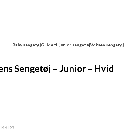
Baby sengetøj
Guide til junior sengetøj
Voksen sengetøj
ns Sengetøj – Junior – Hvid
146193