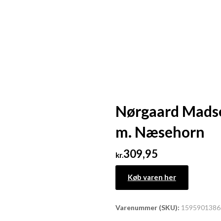
Nørgaard Madse
m. Næsehorn
309,95
kr.
Køb varen her
Varenummer (SKU):
1595901386