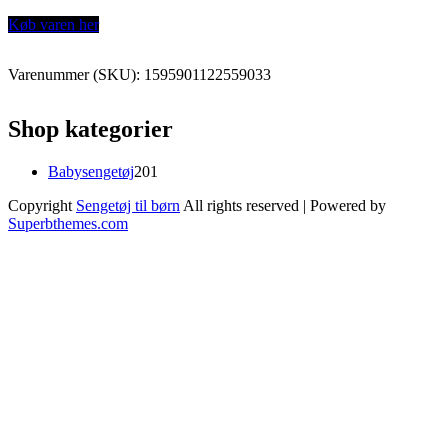
Køb varen her
Varenummer (SKU):
1595901122559033
Shop kategorier
201
Babysengetøj
201
varer
Copyright
Sengetøj til børn
All rights reserved
| Powered by
Superbthemes.com