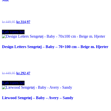
Original
Current
kr.
449,95
kr.
314,97
price
price
was:
is:
Køb varen her
kr.449,95.
kr.314,97.
Design Letters Sengetøj – Baby – 70×100 cm – Beige m. Hjerter
Original
Current
kr.
449,95
kr.
292,47
price
price
was:
is:
Køb varen her
kr.449,95.
kr.292,47.
Liewood Sengetøj – Baby – Avery – Sandy