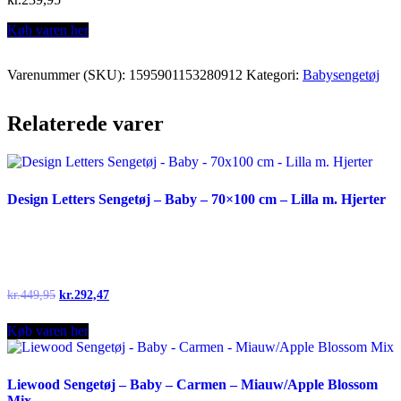
Køb varen her
Varenummer (SKU):
1595901153280912
Kategori:
Babysengetøj
Relaterede varer
Design Letters Sengetøj – Baby – 70×100 cm – Lilla m. Hjerter
Original
Current
kr.
449,95
kr.
292,47
price
price
was:
is:
Køb varen her
kr.449,95.
kr.292,47.
Liewood Sengetøj – Baby – Carmen – Miauw/Apple Blossom
Mix