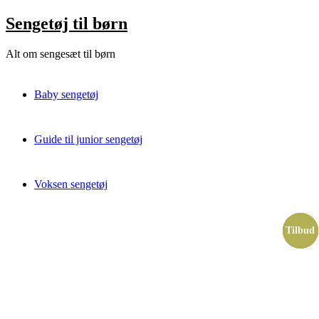
Skip
Sengetøj til børn
to
content
Alt om sengesæt til børn
Baby sengetøj
Guide til junior sengetøj
Voksen sengetøj
Tilbud
Tilbud
Tilbud
Tilbud