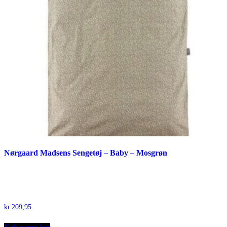
Nørgaard Madsens Sengetøj – Baby – Mosgrøn
kr.
209,95