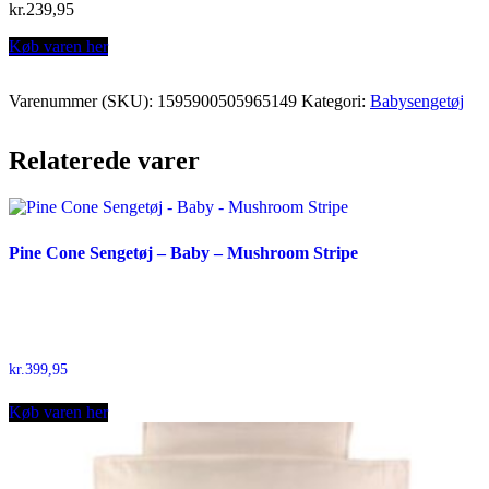
kr.
239,95
Køb varen her
Varenummer (SKU):
1595900505965149
Kategori:
Babysengetøj
Relaterede varer
Pine Cone Sengetøj – Baby – Mushroom Stripe
kr.
399,95
Køb varen her