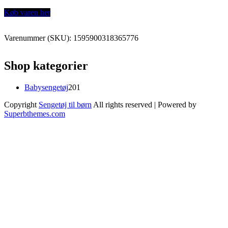
Køb varen her
Varenummer (SKU):
1595900318365776
Shop kategorier
201
Babysengetøj
201
varer
Copyright
Sengetøj til børn
All rights reserved
| Powered by
Superbthemes.com