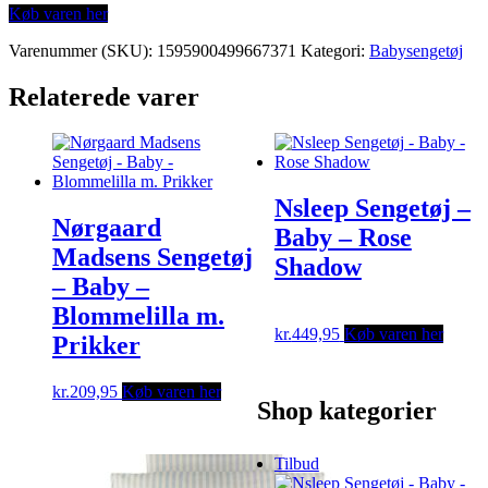
Køb varen her
Varenummer (SKU):
1595900499667371
Kategori:
Babysengetøj
Relaterede varer
Nsleep Sengetøj –
Nørgaard
Baby – Rose
Madsens Sengetøj
Shadow
– Baby –
Blommelilla m.
kr.
449,95
Køb varen her
Prikker
kr.
209,95
Køb varen her
Shop kategorier
Tilbud