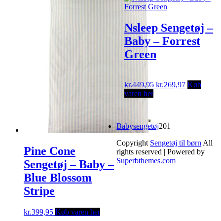
Nsleep Sengetøj –
Baby – Forrest
Green
Original
Current
kr.
449,95
kr.
269,97
Køb
price
price
varen her
was:
is:
kr.449,95.
kr.269,97.
201
Babysengetøj
201
varer
Copyright
Sengetøj til børn
All
Pine Cone
rights reserved
| Powered by
Superbthemes.com
Sengetøj – Baby –
Blue Blossom
Stripe
kr.
399,95
Køb varen her