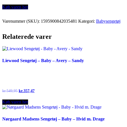
Køb varen her
Varenummer (SKU):
1595900842035481
Kategori:
Babysengetøj
Relaterede varer
Liewood Sengetøj – Baby – Avery – Sandy
Original
Current
kr.
549,95
kr.
357,47
price
price
was:
is:
Køb varen her
kr.549,95.
kr.357,47.
Nørgaard Madsens Sengetøj – Baby – Hvid m. Drage