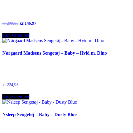
Original
Current
kr.
209,95
kr.
146,97
price
price
was:
is:
Køb varen her
kr.209,95.
kr.146,97.
Nørgaard Madsens Sengetøj – Baby – Hvid m. Dino
kr.
224,95
Køb varen her
Nsleep Sengetøj – Baby – Dusty Blue