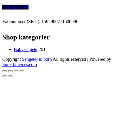
Køb varen her
Varenummer (SKU):
1595900771600996
Shop kategorier
201
Babysengetøj
201
varer
Copyright
Sengetøj til børn
All rights reserved
| Powered by
Superbthemes.com