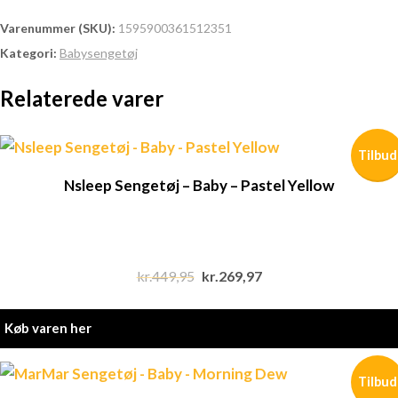
Varenummer (SKU):
1595900361512351
Kategori:
Babysengetøj
Relaterede varer
Tilbud
Nsleep Sengetøj – Baby – Pastel Yellow
kr.
449,95
Original
kr.
269,97
Current
price
price
was:
is:
Køb varen her
kr.449,95.
kr.269,97.
Tilbud