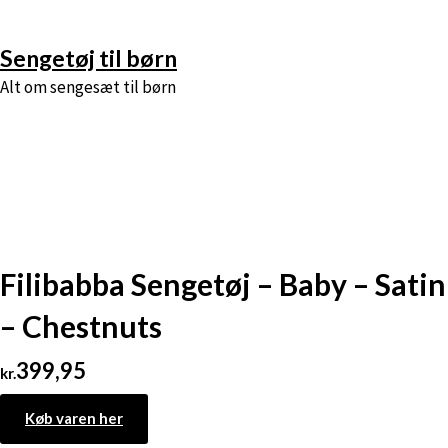
Skip
Sengetøj til børn
to
Alt om sengesæt til børn
content
Filibabba Sengetøj – Baby – Satin
– Chestnuts
399,95
kr.
Køb varen her