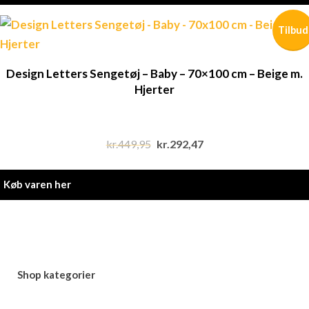
kr.649,95.
kr.389,97.
Tilbud
Design Letters Sengetøj – Baby – 70×100 cm – Beige m.
Hjerter
kr.
449,95
Original
kr.
292,47
Current
price
price
was:
is:
Køb varen her
kr.449,95.
kr.292,47.
Shop kategorier