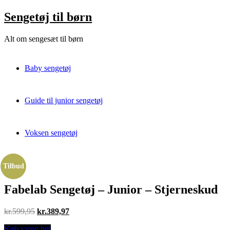
Skip
Sengetøj til børn
to
content
Alt om sengesæt til børn
Baby sengetøj
Guide til junior sengetøj
Voksen sengetøj
Tilbud
Fabelab Sengetøj – Junior – Stjerneskud
Original
Current
kr.
599,95
kr.
389,97
price
price
Køb varen her
was:
is: