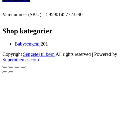
kr.599,95.
kr.389,97.
Varenummer (SKU):
1595901457723290
Shop kategorier
201
Babysengetøj
201
varer
Copyright
Sengetøj til børn
All rights reserved
| Powered by
Superbthemes.com